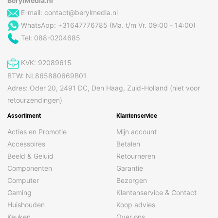
BerylMedia.nl
E-mail:
contact@berylmedia.nl
WhatsApp: +31647776785 (Ma. t/m Vr. 09:00 - 14:00)
Tel: 088-0204685
KVK: 92089615
BTW: NL865880669B01
Adres: Oder 20, 2491 DC, Den Haag, Zuid-Holland (niet voor
retourzendingen)
Assortiment
Klantenservice
Acties en Promotie
Mijn account
Accessoires
Betalen
Beeld & Geluid
Retourneren
Componenten
Garantie
Computer
Bezorgen
Gaming
Klantenservice & Contact
Huishouden
Koop advies
Keuken
Over ons