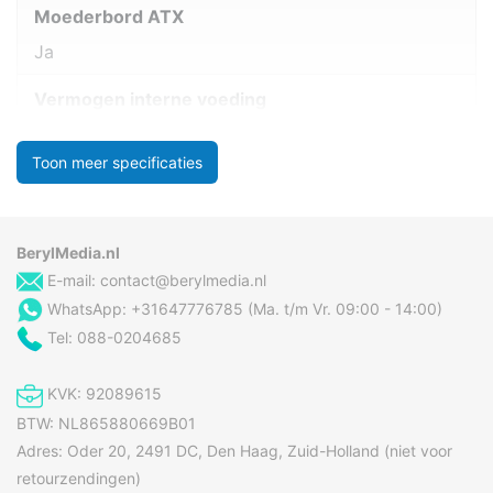
Moederbord ATX
Ja
Vermogen interne voeding
Toon meer specificaties
BerylMedia.nl
E-mail:
contact@berylmedia.nl
WhatsApp: +31647776785 (Ma. t/m Vr. 09:00 - 14:00)
Tel: 088-0204685
KVK: 92089615
BTW: NL865880669B01
Adres: Oder 20, 2491 DC, Den Haag, Zuid-Holland (niet voor
retourzendingen)