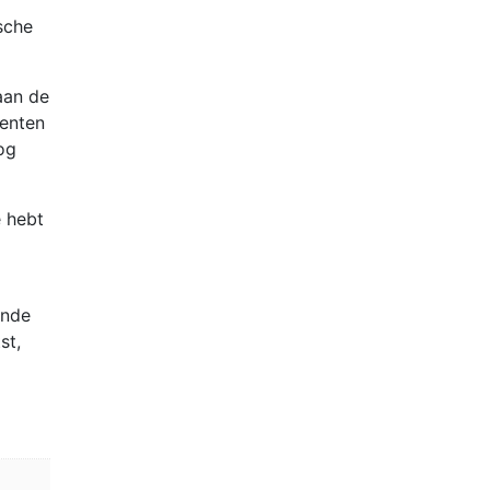
sche
aan de
nenten
og
 hebt
ende
st,