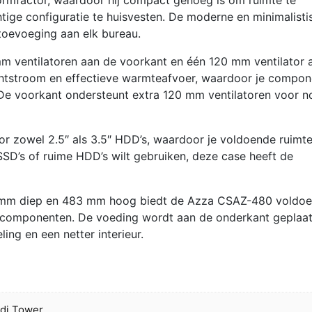
ige configuratie te huisvesten. De moderne en minimalisti
e toevoeging aan elk bureau.
mm ventilatoren aan de voorkant en één 120 mm ventilator 
uchtstroom en effectieve warmteafvoer, waardoor je compo
ik. De voorkant ondersteunt extra 120 mm ventilatoren voor n
 zowel 2.5″ als 3.5″ HDD’s, waardoor je voldoende ruimte
 SSD’s of ruime HDD’s wilt gebruiken, deze case heeft de
 mm diep en 483 mm hoog biedt de Azza CSAZ-480 voldo
de componenten. De voeding wordt aan de onderkant geplaat
ing en een netter interieur.
di Tower