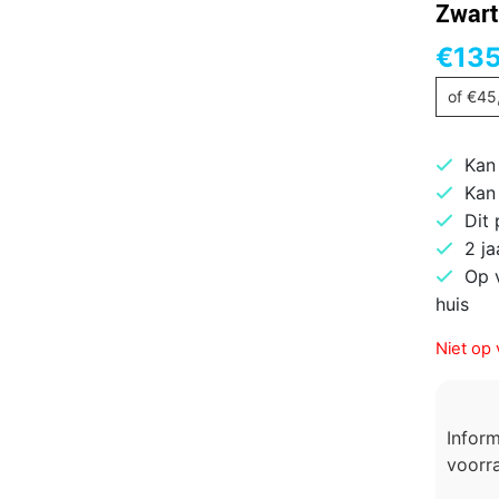
Zwart
€
135
of
€
45
Kan
Kan
Dit
2 ja
Op 
huis
Niet op 
Infor
voorra