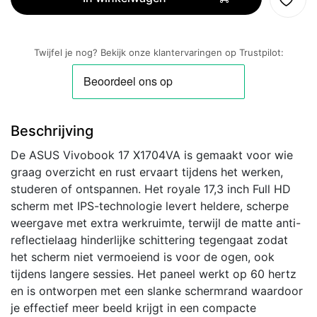
|
17.3''
Full
Twijfel je nog? Bekijk onze klantervaringen op Trustpilot:
HD
IPS
|
Intel
Beschrijving
Core
7
De ASUS Vivobook 17 X1704VA is gemaakt voor wie
150U
graag overzicht en rust ervaart tijdens het werken,
|
studeren of ontspannen. Het royale 17,3 inch Full HD
16GB
scherm met IPS-technologie levert heldere, scherpe
RAM
weergave met extra werkruimte, terwijl de matte anti-
|
reflectielaag hinderlijke schittering tegengaat zodat
1TB
het scherm niet vermoeiend is voor de ogen, ook
SSD
tijdens langere sessies. Het paneel werkt op 60 hertz
|
en is ontworpen met een slanke schermrand waardoor
W11
je effectief meer beeld krijgt in een compacte
Professional