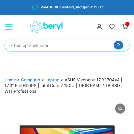
Voor 18:00 besteld, morgen in huis*
0
Zoeken:
Home
>
Computer
>
Laptop
>
ASUS Vivobook 17 X1704VA |
17.3” Full HD IPS | Intel Core 7 150U | 16GB RAM | 1TB SSD |
W11 Professional