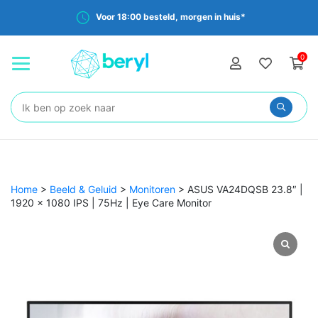
Voor 18:00 besteld, morgen in huis*
0
Zoeken:
Home
>
Beeld & Geluid
>
Monitoren
>
ASUS VA24DQSB 23.8″ |
1920 x 1080 IPS | 75Hz | Eye Care Monitor