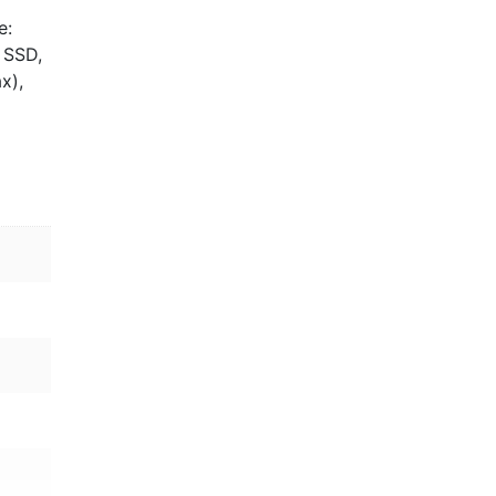
e:
 SSD,
x),