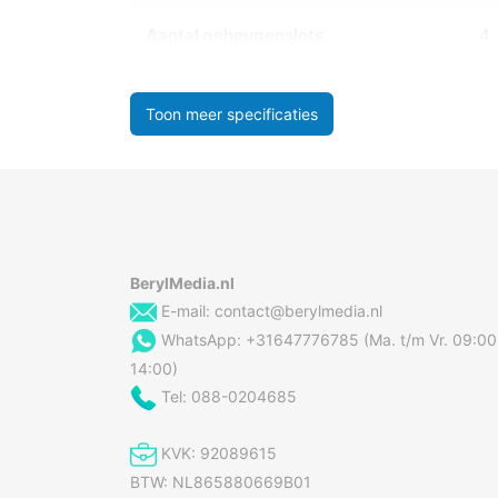
Aantal geheugenslots
4
Toon meer specificaties
BerylMedia.nl
E-mail:
contact@berylmedia.nl
WhatsApp: +31647776785 (Ma. t/m Vr. 09:00
14:00)
Tel: 088-0204685
KVK: 92089615
BTW: NL865880669B01