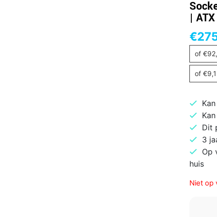
Socke
| ATX
€
275
of
€
92
of
€
9,
Kan
Kan
Dit
3 ja
Op 
huis
Niet op 