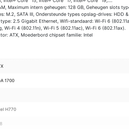
, Intel® Core™ i5, Intel® Core™ i7, Intel® Core™ i9,….
, Maximum intern geheugen: 128 GB, Geheugen slots typ
s: M.2, SATA III, Ondersteunde types opslag-drives: HDD &
 type: 2.5 Gigabit Ethernet, Wifi-standaard: Wi-Fi 6 (802.11a
, Wi-Fi 4 (802.11n), Wi-Fi 5 (802.11ac), Wi-Fi 6 (802.11ax).
r: ATX, Moederbord chipset familie: Intel
TX
GA 1700
tel H770
28