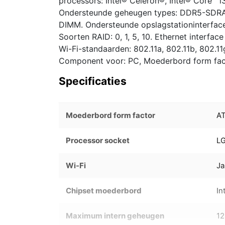
processors: Intel® Celeron®, Intel® Core™ i3
Ondersteunde geheugen types: DDR5-SDRAM
DIMM. Ondersteunde opslagstationinterface
Soorten RAID: 0, 1, 5, 10. Ethernet interface
Wi-Fi-standaarden: 802.11a, 802.11b, 802.11g
Component voor: PC, Moederbord form facto
Specificaties
Moederbord form factor
A
Processor socket
L
Wi-Fi
Ja
Chipset moederbord
In
Maximum intern geheugen
1