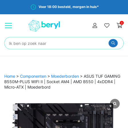
Voor 18:00 besteld, morgen in huis*
0
Zoeken:
Home
>
Componenten
>
Moederborden
>
ASUS TUF GAMING
B550M-PLUS WIFI II | Socket AM4 | AMD B550 | 4xDDR4 |
Micro-ATX | Moederbord