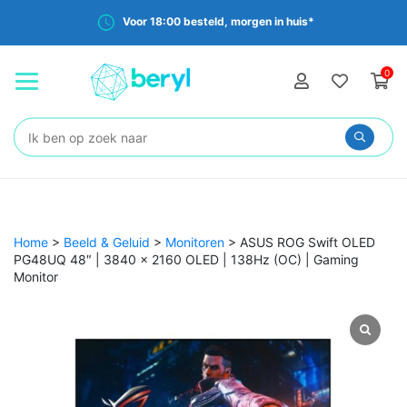
Voor 18:00 besteld, morgen in huis*
0
Zoeken:
Home
>
Beeld & Geluid
>
Monitoren
>
ASUS ROG Swift OLED
PG48UQ 48″ | 3840 x 2160 OLED | 138Hz (OC) | Gaming
Monitor