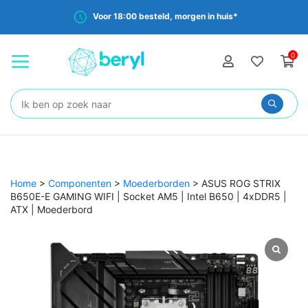
Voor 18:00 besteld, morgen in huis*
0
Zoeken:
Home
>
Componenten
>
Moederborden
>
ASUS ROG STRIX
B650E-E GAMING WIFI | Socket AM5 | Intel B650 | 4xDDR5 |
ATX | Moederbord