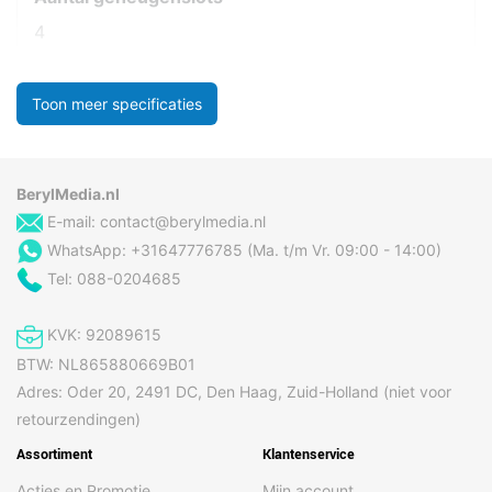
4
Toon meer specificaties
BerylMedia.nl
E-mail:
contact@berylmedia.nl
WhatsApp: +31647776785 (Ma. t/m Vr. 09:00 - 14:00)
Tel: 088-0204685
KVK: 92089615
BTW: NL865880669B01
Adres: Oder 20, 2491 DC, Den Haag, Zuid-Holland (niet voor
retourzendingen)
Assortiment
Klantenservice
Acties en Promotie
Mijn account