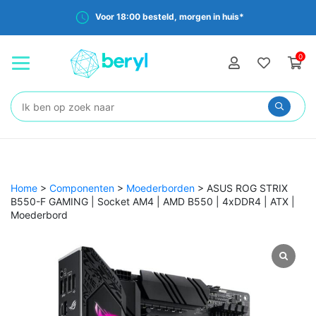
Voor 18:00 besteld, morgen in huis*
0
Zoeken:
Home
>
Componenten
>
Moederborden
>
ASUS ROG STRIX
B550-F GAMING | Socket AM4 | AMD B550 | 4xDDR4 | ATX |
Moederbord