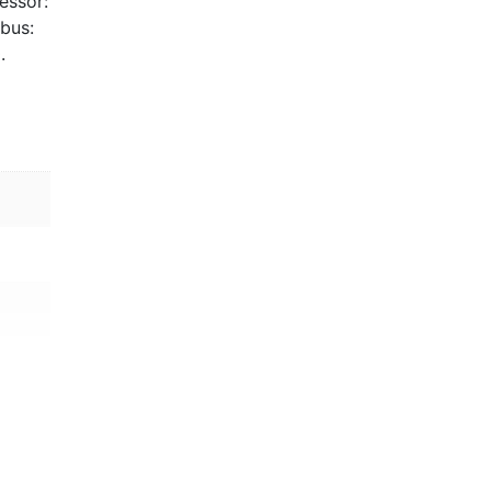
essor:
bus:
.