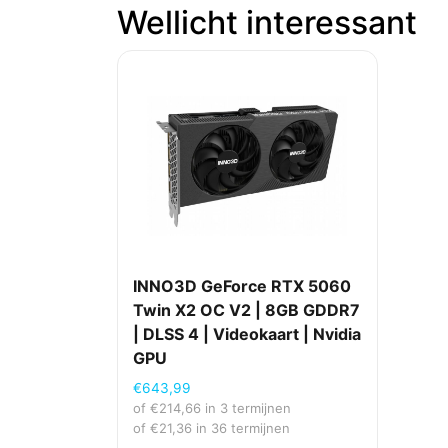
Wellicht interessant
INNO3D GeForce RTX 5060
Twin X2 OC V2 | 8GB GDDR7
| DLSS 4 | Videokaart | Nvidia
GPU
€
643,99
of
€
214,66
in 3 termijnen
of
€
21,36
in 36 termijnen