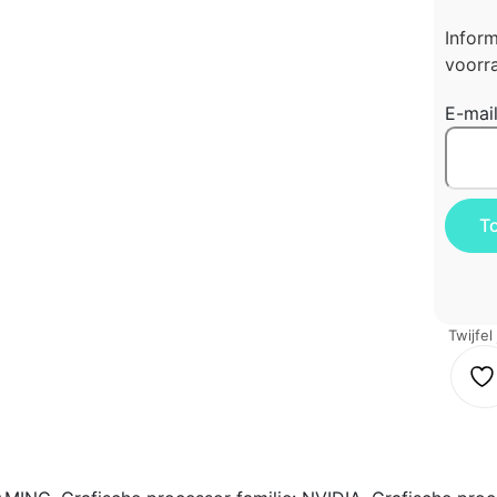
Infor
voorra
E-mai
Twijfel