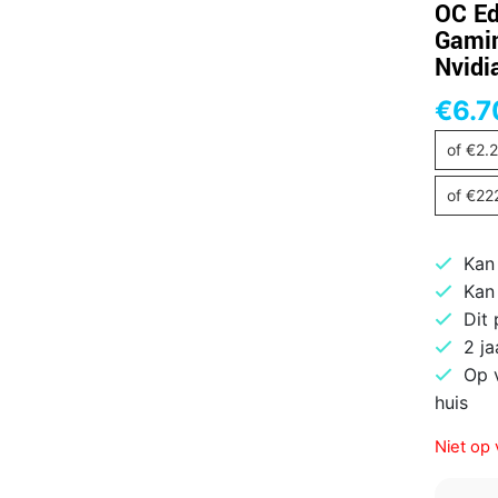
OC Ed
Gamin
Nvidi
€
6.7
of
€
2.
of
€
22
Kan
Kan
Dit
2 ja
Op 
huis
Niet op 