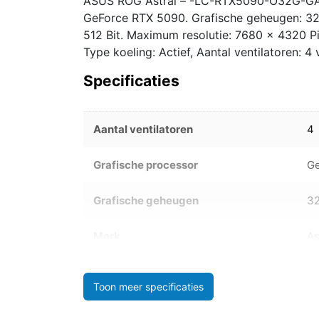
ASUS ROG Astral – -LC-RTX5090-O32G-GAMIN
GeForce RTX 5090. Grafische geheugen: 32
512 Bit. Maximum resolutie: 7680 x 4320 Pix
Type koeling: Actief, Aantal ventilatoren: 4 v
Specificaties
Aantal ventilatoren
4
Grafische processor
G
Grafische geheugen
3
Merk
A
Toon meer specificaties