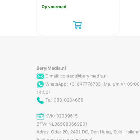
Op voorraad
BerylMedia.nl
E-mail:
contact@berylmedia.nl
WhatsApp: +31647776785 (Ma. t/m Vr. 09:00
14:00)
Tel: 088-0204685
KVK: 92089615
BTW: NL865880669B01
Adres: Oder 20, 2491 DC, Den Haag, Zuid-Holland
(niet voor retourzendingen)