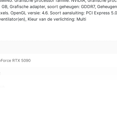
G. Grafische processor familie: NVIDIA, Grafische proc
 GB, Grafische adapter, soort geheugen: GDDR7, Geheugen
els. OpenGL versie: 4.6. Soort aansluiting: PCI Express 5.0
entilator(en), Kleur van de verlichting: Multi
eForce RTX 5090
2
sus