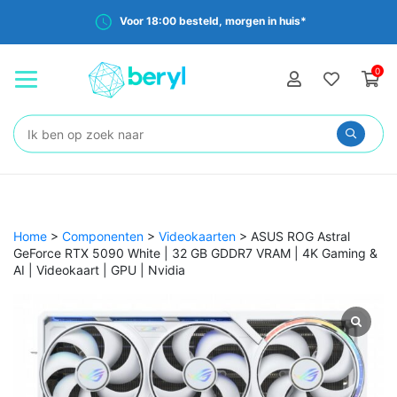
Voor 18:00 besteld, morgen in huis*
0
Zoeken:
Home
>
Componenten
>
Videokaarten
>
ASUS ROG Astral
GeForce RTX 5090 White | 32 GB GDDR7 VRAM | 4K Gaming &
AI | Videokaart | GPU | Nvidia