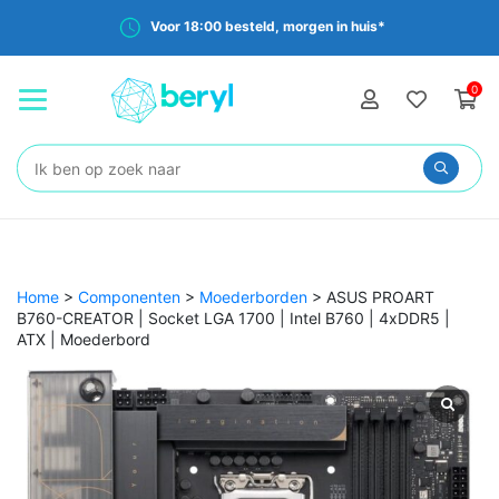
Voor 18:00 besteld, morgen in huis*
0
Zoeken:
Home
>
Componenten
>
Moederborden
>
ASUS PROART
B760-CREATOR | Socket LGA 1700 | Intel B760 | 4xDDR5 |
ATX | Moederbord