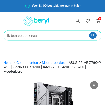
Voor 18:00 besteld, morgen in huis*
0
Zoeken:
Home
>
Componenten
>
Moederborden
>
ASUS PRIME Z790-P
WIFI | Socket LGA 1700 | Intel Z790 | 4xDDR5 | ATX |
Moederbord