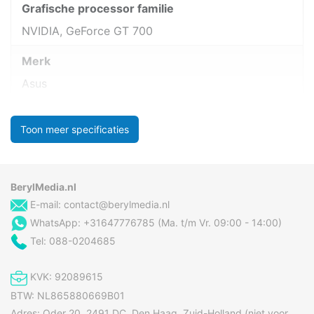
Grafische processor familie
NVIDIA, GeForce GT 700
Merk
Asus
Toon meer specificaties
BerylMedia.nl
E-mail:
contact@berylmedia.nl
WhatsApp: +31647776785 (Ma. t/m Vr. 09:00 - 14:00)
Tel: 088-0204685
KVK: 92089615
BTW: NL865880669B01
Adres: Oder 20, 2491 DC, Den Haag, Zuid-Holland (niet voor