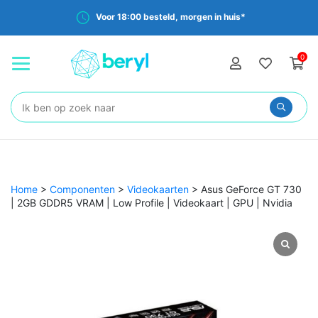
Voor 18:00 besteld, morgen in huis*
0
Zoeken:
Home
>
Componenten
>
Videokaarten
>
Asus GeForce GT 730
| 2GB GDDR5 VRAM | Low Profile | Videokaart | GPU | Nvidia