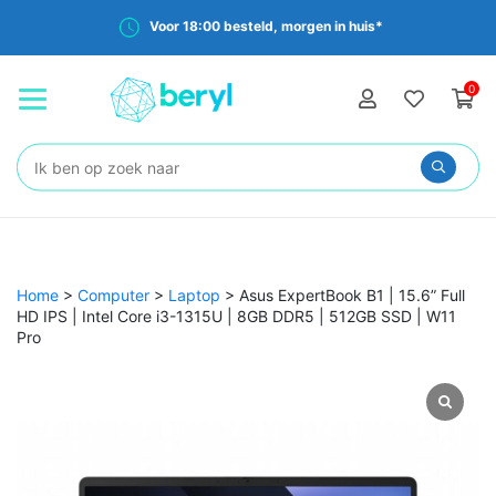
Voor 18:00 besteld, morgen in huis*
0
Zoeken:
Home
>
Computer
>
Laptop
>
Asus ExpertBook B1 | 15.6” Full
HD IPS | Intel Core i3-1315U | 8GB DDR5 | 512GB SSD | W11
Pro