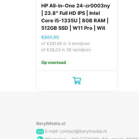
HP All-in-One 24-cr0003ny
| 23.8″ Full HD IPS | Intel
Core i5-1335U | 8GB RAM |
512GB SSD | W11 Pro | Wit
€
844,99
of
€
281,66
in 3 termijnen
of
€
28,03
in 36 termijnen
Op voorraad
BerylMedia.nl
E-mail:
contact@berylmedia.nl