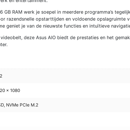
werk en entertainment.
16 GB RAM werk je soepel in meerdere programma’s tegelijk
or razendsnelle opstarttijden en voldoende opslagruimte v
 geniet je van de nieuwste functies en intuïtieve navigati
f videobelt, deze Asus AIO biedt de prestaties en het gemak
ter.
12
20 x 1080
D, NVMe PCIe M.2
7