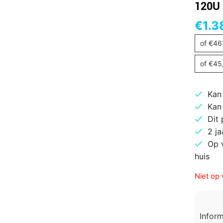
120U
€
1.3
of
€
46
of
€
45
Kan
Kan
Dit
2 ja
Op 
huis
Niet op 
Infor