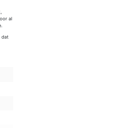
,
oor al
e.
 dat