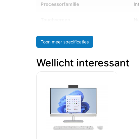
Processorfamilie
In
Touchscreen
N
Toon meer specificaties
Wellicht interessant