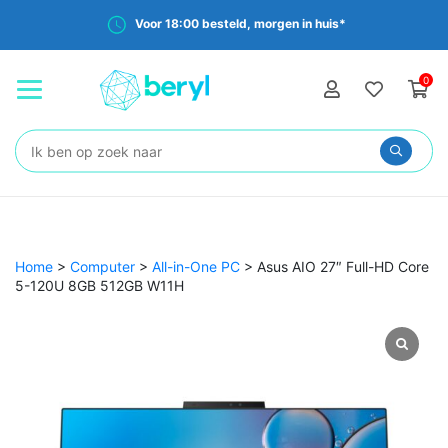
Voor 18:00 besteld, morgen in huis*
0
Zoeken:
Home
>
Computer
>
All-in-One PC
>
Asus AIO 27″ Full-HD Core
5-120U 8GB 512GB W11H