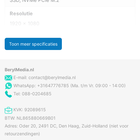
SSD, NVMe PCIe M.2
Resolutie
1920 x 1080
Toon meer specificaties
BerylMedia.nl
E-mail:
contact@berylmedia.nl
WhatsApp: +31647776785 (Ma. t/m Vr. 09:00 - 14:00)
Tel: 088-0204685
KVK: 92089615
BTW: NL865880669B01
Adres: Oder 20, 2491 DC, Den Haag, Zuid-Holland (niet voor
retourzendingen)