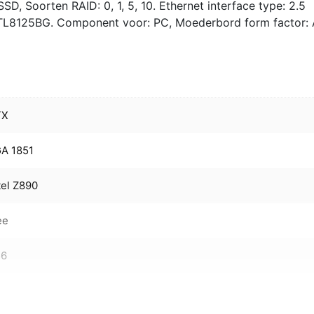
, Soorten RAID: 0, 1, 5, 10. Ethernet interface type: 2.5
 RTL8125BG. Component voor: PC, Moederbord form factor: 
TX
A 1851
tel Z890
ee
56