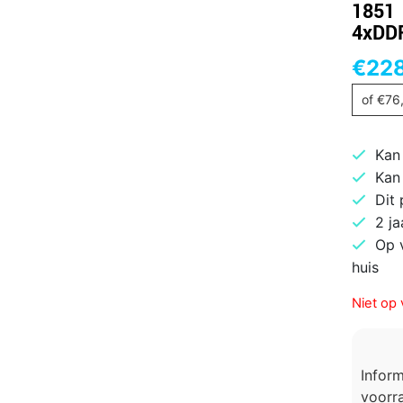
1851 
4xDDR
€
22
of
€
76
Kan
Kan
Dit
2 ja
Op 
huis
Niet op 
Infor
voorra