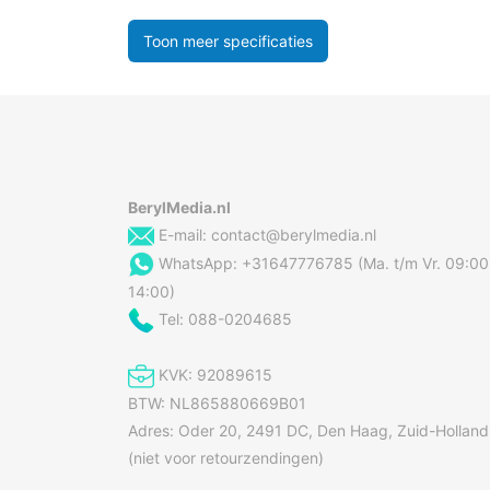
Toon meer specificaties
BerylMedia.nl
E-mail:
contact@berylmedia.nl
WhatsApp: +31647776785 (Ma. t/m Vr. 09:00
14:00)
Tel: 088-0204685
KVK: 92089615
BTW: NL865880669B01
Adres: Oder 20, 2491 DC, Den Haag, Zuid-Holland
(niet voor retourzendingen)