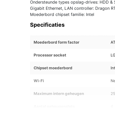
Ondersteunde types opslag-drives: HDD & SSD
Gigabit Ethernet, LAN controller: Dragon
Moederbord chipset familie: Intel
Specificaties
Moederbord form factor
A
Processor socket
LG
Chipset moederbord
In
Wi-Fi
N
Maximum intern geheugen
2
Aantal geheugenslots
4