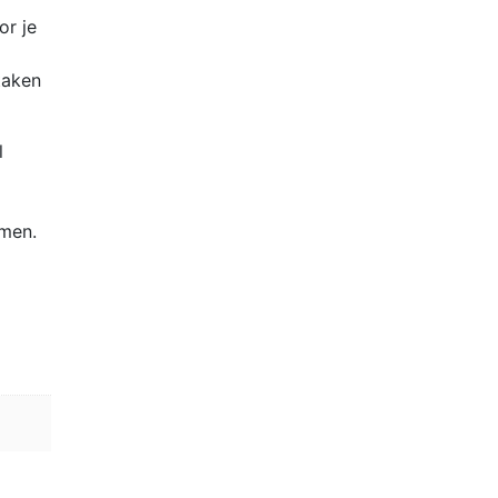
r je
taken
l
emen.