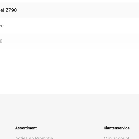
tel Z790
ee
28
Assortiment
Klantenservice
Acties en Promotie
Mijn account