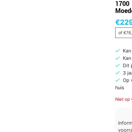
1700 
Moed
€
22
of
€
76
Kan
Kan
Dit
3 ja
Op 
huis
Niet op 
Infor
voorra