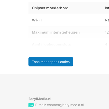
Chipset moederbord
In
Wi-Fi
N
Maximum intern geheugen
1
Aantal geheugenslots
4
Toon meer specificaties
BerylMedia.nl
E-mail:
contact@berylmedia.nl