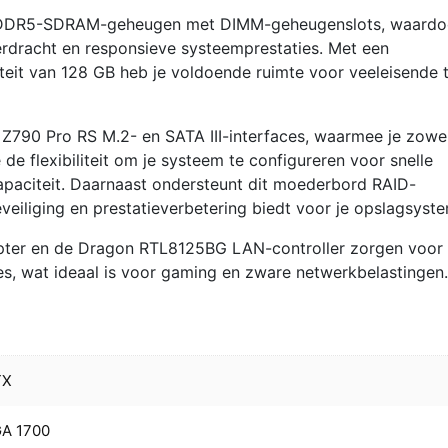
r DDR5-SDRAM-geheugen met DIMM-geheugenslots, waardoo
erdracht en responsieve systeemprestaties. Met een
it van 128 GB heb je voldoende ruimte voor veeleisende 
Z790 Pro RS M.2- en SATA III-interfaces, waarmee je zowe
 de flexibiliteit om je systeem te configureren voor snelle
paciteit. Daarnaast ondersteunt dit moederbord RAID-
beveiliging en prestatieverbetering biedt voor je opslagsyst
apter en de Dragon RTL8125BG LAN-controller zorgen voor
es, wat ideaal is voor gaming en zware netwerkbelastingen.
TX
GA 1700