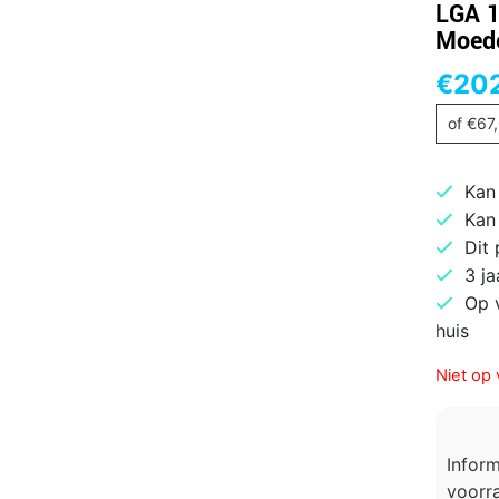
LGA 1
Moed
€
20
of
€
67
Kan
Kan
Dit
3 ja
Op 
huis
Niet op 
Infor
voorra