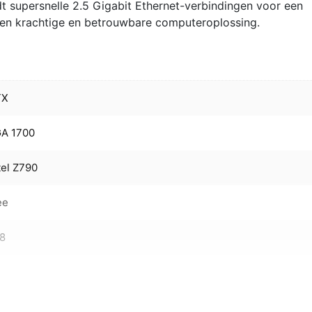
 supersnelle 2.5 Gigabit Ethernet-verbindingen voor een
 een krachtige en betrouwbare computeroplossing.
TX
GA 1700
tel Z790
ee
28