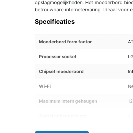
opslagmogelijkheden. Het moederbord biedt
betrouwbare internetervaring. Ideaal voor
Specificaties
Moederbord form factor
A
Processor socket
L
Chipset moederbord
In
Wi-Fi
N
Maximum intern geheugen
1
Aantal geheugenslots
4