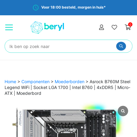
Voor 18:00 besteld, morgen in huis*
0
Zoeken:
Home
>
Componenten
>
Moederborden
>
Asrock B760M Steel
Legend WiFi | Socket LGA 1700 | Intel B760 | 4xDDR5 | Micro-
ATX | Moederbord