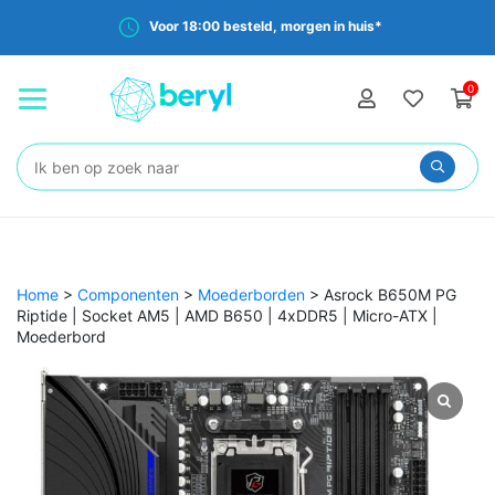
Voor 18:00 besteld, morgen in huis*
0
Zoeken:
Home
>
Componenten
>
Moederborden
>
Asrock B650M PG
Riptide | Socket AM5 | AMD B650 | 4xDDR5 | Micro-ATX |
Moederbord