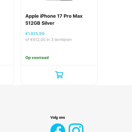
Apple iPhone 17 Pro Max
512GB Silver
€
1.835,99
of
€
612,00
in 3 termijnen
Op voorraad
Volg ons