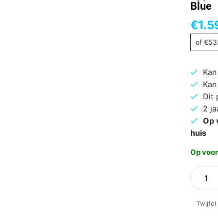
Blue
€
1.5
of
€
53
Kan
Kan
Dit
2 ja
Op 
huis
Op voor
Apple
iPhone
17
Twijfel
Pro
Max