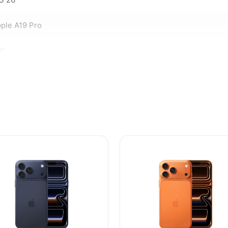
ple A19 Pro
9"