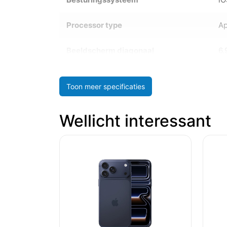
Processor type
Ap
Beeldscherm diagonaal
6.
Toon meer specificaties
Wellicht interessant