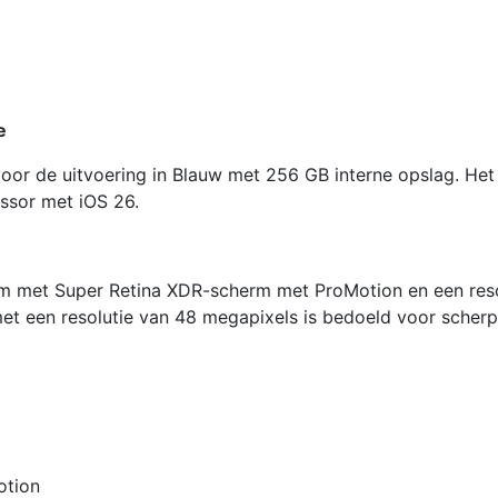
256GB
Deep
Blue
aantal
e
oor de uitvoering in Blauw met 256 GB interne opslag. Het
ssor met iOS 26.
rm met Super Retina XDR-scherm met ProMotion en een reso
t een resolutie van 48 megapixels is bedoeld voor scher
otion