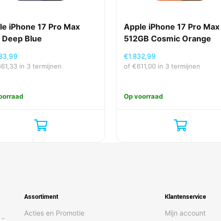
le iPhone 17 Pro Max
Apple iPhone 17 Pro Max
 Deep Blue
512GB Cosmic Orange
83,99
€
1.832,99
861,33
in 3 termijnen
of
€
611,00
in 3 termijnen
oorraad
Op voorraad
Assortiment
Klantenservice
Acties en Promotie
Mijn account
 -