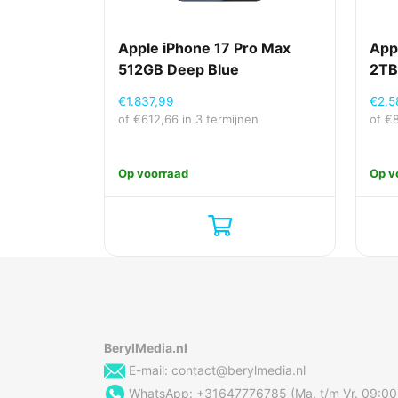
Apple iPhone 17 Pro Max
App
512GB Deep Blue
2TB
€
1.837,99
€
2.5
of
€
612,66
in 3 termijnen
of
€
Op voorraad
Op v
BerylMedia.nl
E-mail:
contact@berylmedia.nl
WhatsApp: +31647776785 (Ma. t/m Vr. 09:00