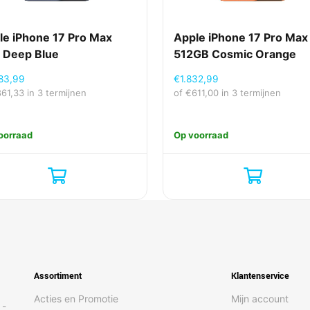
le iPhone 17 Pro Max
Apple iPhone 17 Pro Max
 Deep Blue
512GB Cosmic Orange
83,99
€
1.832,99
861,33
in 3 termijnen
of
€
611,00
in 3 termijnen
oorraad
Op voorraad
Assortiment
Klantenservice
Acties en Promotie
Mijn account
 -