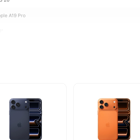
ple A19 Pro
9"