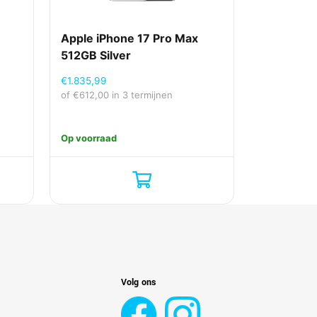
Apple iPhone 17 Pro Max
512GB Silver
€
1.835,99
of
€
612,00
in 3 termijnen
Op voorraad
Volg ons