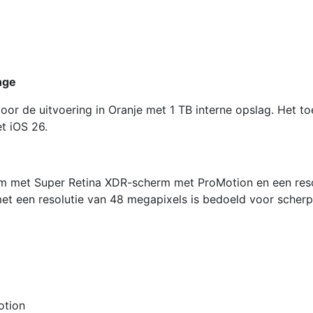
1TB
Cosmic
Orange
aantal
nge
or de uitvoering in Oranje met 1 TB interne opslag. Het to
t iOS 26.
rm met Super Retina XDR-scherm met ProMotion en een reso
t een resolutie van 48 megapixels is bedoeld voor scher
otion