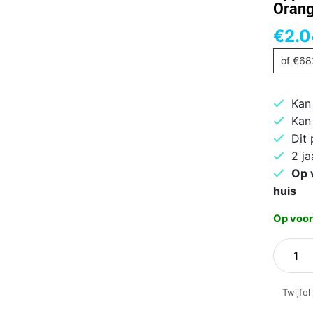
Oran
€
2.0
of
€
68
Kan
Kan
Dit
2 ja
Op 
huis
Op voor
Apple
iPhone
17
Twijfel
Pro
Max