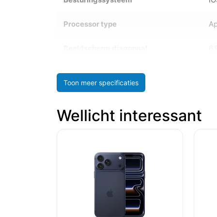
Processor type
Ap
Beeldscherm diagonaal
6.
Toon meer specificaties
Wellicht interessant