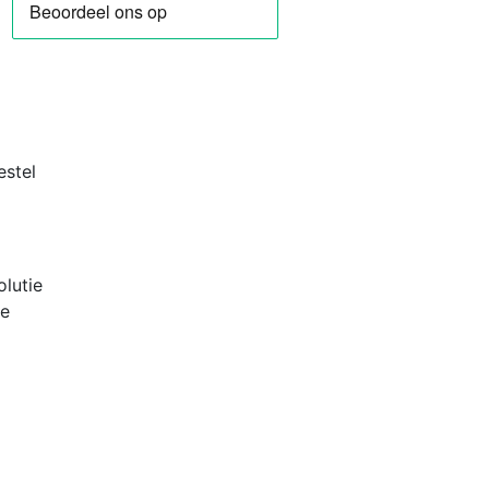
estel
lutie
pe