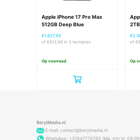
Apple iPhone 17 Pro Max
App
512GB Deep Blue
2TB
€
1.837,99
€
2.5
of
€
612,66
in 3 termijnen
of
€
Op voorraad
Op v
BerylMedia.nl
E-mail:
contact@berylmedia.nl
WhatsApp: +31647776785 (Ma. t/m Vr. 09:00