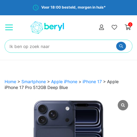
Voor 18:00 besteld, morgen in huis*
0
Zoeken:
Home
>
Smartphone
>
Apple iPhone
>
iPhone 17
>
Apple
iPhone 17 Pro 512GB Deep Blue