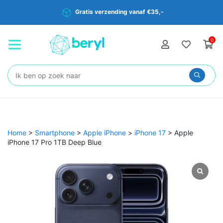
Gratis verzending vanaf €35,-
0
Zoeken:
Home
>
Smartphone
>
Apple iPhone
>
iPhone 17
>
Apple
iPhone 17 Pro 1TB Deep Blue