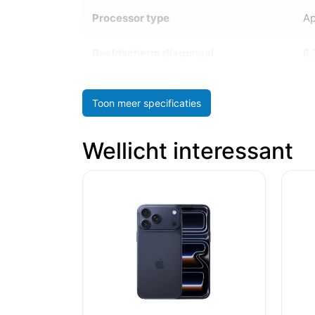
Processor type
Ap
Beeldscherm diagonaal
6.
Toon meer specificaties
Wellicht interessant