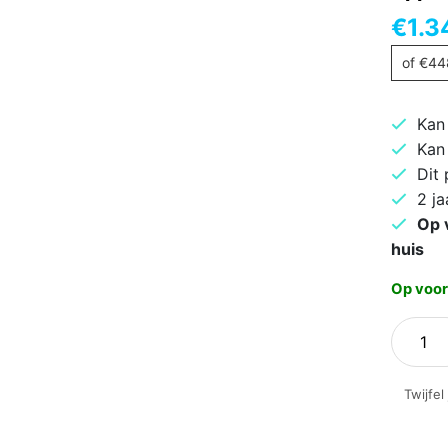
€
1.3
of
€
44
Kan
Kan
Dit
2 ja
Op 
huis
Op voor
Apple
iPhone
17
Twijfel
512GB
Mist
Blue