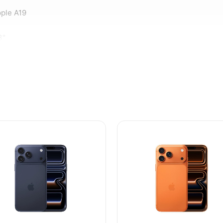
ple A19
3"