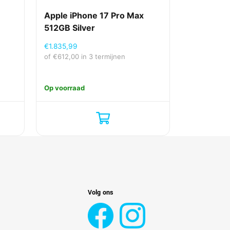
Apple iPhone 17 Pro Max
512GB Silver
€
1.835,99
of
€
612,00
in 3 termijnen
Op voorraad
Volg ons