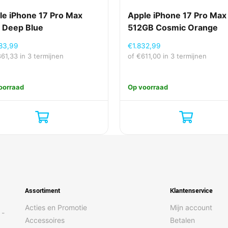
le iPhone 17 Pro Max
Apple iPhone 17 Pro Max
 Deep Blue
512GB Cosmic Orange
83,99
€
1.832,99
861,33
in 3 termijnen
of
€
611,00
in 3 termijnen
oorraad
Op voorraad
Assortiment
Klantenservice
Acties en Promotie
Mijn account
 -
Accessoires
Betalen