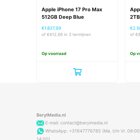
Apple iPhone 17 Pro Max
App
512GB Deep Blue
2TB
€
1.837,99
€
2.5
of
€
612,66
in 3 termijnen
of
€
Op voorraad
Op v
BerylMedia.nl
E-mail:
contact@berylmedia.nl
WhatsApp: +31647776785 (Ma. t/m Vr. 09:00
14:00)