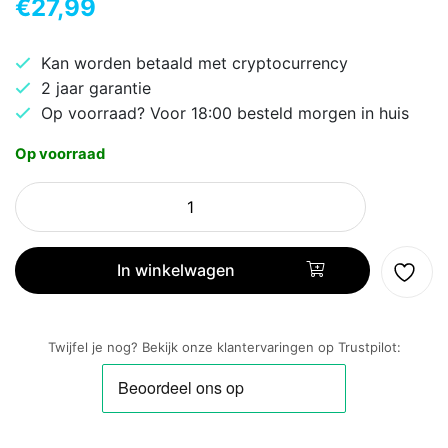
€
27,99
Kan worden betaald met cryptocurrency
2 jaar garantie
Op voorraad? Voor 18:00 besteld morgen in huis
Op voorraad
Apple
EarPods
|
USB‑C
In winkelwagen
In-
Ear
Oordopjes
Twijfel je nog? Bekijk onze klantervaringen op Trustpilot:
|
Wit
aantal