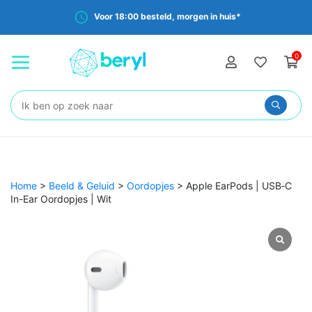
Voor 18:00 besteld, morgen in huis*
0
Zoeken:
Home
>
Beeld & Geluid
>
Oordopjes
>
Apple EarPods | USB‑C
In-Ear Oordopjes | Wit