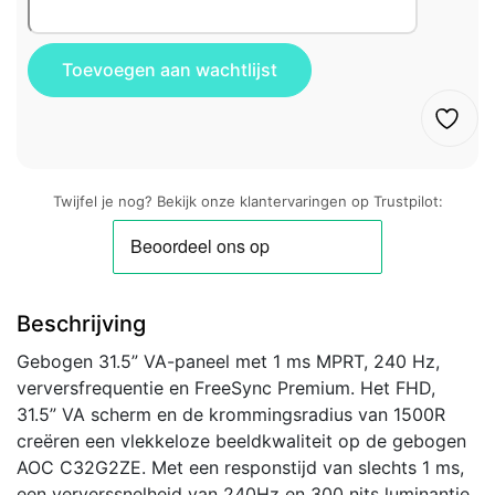
Twijfel je nog? Bekijk onze klantervaringen op Trustpilot:
Beschrijving
Gebogen 31.5” VA-paneel met 1 ms MPRT, 240 Hz,
verversfrequentie en FreeSync Premium. Het FHD,
31.5” VA scherm en de krommingsradius van 1500R
creëren een vlekkeloze beeldkwaliteit op de gebogen
AOC C32G2ZE. Met een responstijd van slechts 1 ms,
een ververssnelheid van 240Hz en 300 nits luminantie