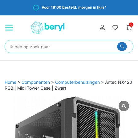
Voor 18:00 besteld, morgen in huis*
0
Zoeken:
Home
>
Componenten
>
Computerbehuizingen
>
Antec NX420
RGB | Midi Tower Case | Zwart