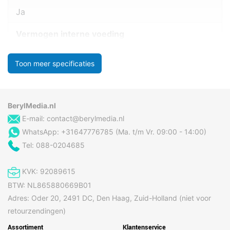
Ja
Vermogen interne voeding
Toon meer specificaties
BerylMedia.nl
E-mail:
contact@berylmedia.nl
WhatsApp: +31647776785 (Ma. t/m Vr. 09:00 - 14:00)
Tel: 088-0204685
KVK: 92089615
BTW: NL865880669B01
Adres: Oder 20, 2491 DC, Den Haag, Zuid-Holland (niet voor
retourzendingen)
Assortiment
Klantenservice