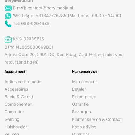
BerylMedia.nl
E-mail:
contact@berylmedia.nl
WhatsApp: +31647776785 (Ma. t/m Vr. 09:00 - 14:00)
Tel: 088-0204685
KVK: 92089615
BTW: NL865880669B01
Adres: Oder 20, 2491 DC, Den Haag, Zuid-Holland (niet voor
retourzendingen)
Assortiment
Klantenservice
Acties en Promotie
Mijn account
Accessoires
Betalen
Beeld & Geluid
Retourneren
Componenten
Garantie
Computer
Bezorgen
Gaming
Klantenservice & Contact
Huishouden
Koop advies
Keuken
Over ons