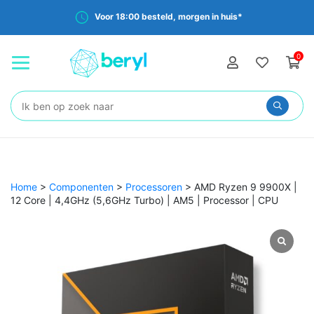
Voor 18:00 besteld, morgen in huis*
0
Zoeken:
Home
>
Componenten
>
Processoren
>
AMD Ryzen 9 9900X |
12 Core | 4,4GHz (5,6GHz Turbo) | AM5 | Processor | CPU