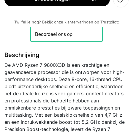
|
8
Core
Twijfel je nog? Bekijk onze klantervaringen op Trustpilot:
|
4,7
GHz
(5,2GHz
Beschrijving
Turbo)
|
De AMD Ryzen 7 9800X3D is een krachtige en
AM5
geavanceerde processor die is ontworpen voor high-
|
performance desktops. Deze 8-core, 16-thread CPU
3D
biedt uitzonderlijke snelheid en efficiëntie, waardoor
V-
het de ideale keuze is voor gamers, content creators
Cache
en professionals die behoefte hebben aan
|
onmiskenbare prestaties bij zware toepassingen en
Processor
multitasking. Met een basiskloksnelheid van 4,7 GHz
|
en een indrukwekkende boost tot 5,2 GHz dankzij de
CPU
Precision Boost-technologie, levert de Ryzen 7
aantal