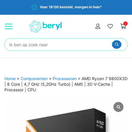
Voor 18:00 besteld, morgen in huis*
0
Zoeken:
Home
>
Componenten
>
Processoren
>
AMD Ryzen 7 9800X3D
| 8 Core | 4,7 GHz (5,2GHz Turbo) | AM5 | 3D V-Cache |
Processor | CPU