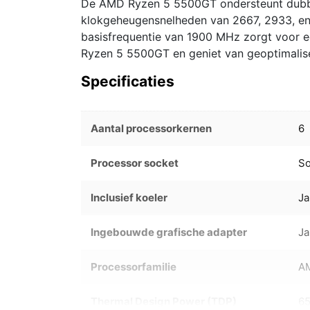
De AMD Ryzen 5 5500GT ondersteunt dub
klokgeheugensnelheden van 2667, 2933, 
basisfrequentie van 1900 MHz zorgt voor e
Ryzen 5 5500GT en geniet van geoptimalise
Specificaties
Aantal processorkernen
6
Processor socket
S
Inclusief koeler
Ja
Ingebouwde grafische adapter
Ja
Processorfamilie
A
Thermal Design Power (TDP)
6