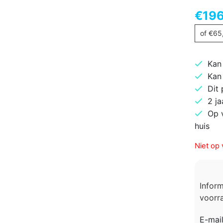
€
196
of
€
65
Kan
Kan
Dit
2 ja
Op 
huis
Niet op 
Infor
voorra
E-mai