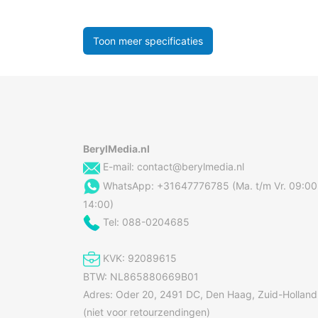
Toon meer specificaties
BerylMedia.nl
E-mail:
contact@berylmedia.nl
WhatsApp: +31647776785 (Ma. t/m Vr. 09:00
14:00)
Tel: 088-0204685
KVK: 92089615
BTW: NL865880669B01
Adres: Oder 20, 2491 DC, Den Haag, Zuid-Holland
(niet voor retourzendingen)