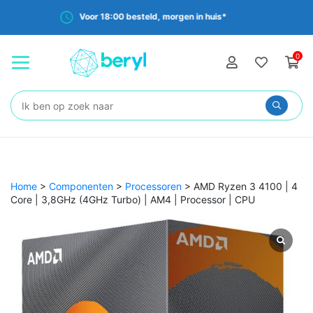
morgen in huis*
Gratis verzending va
0
Zoeken:
Home
>
Componenten
>
Processoren
>
AMD Ryzen 3 4100 | 4
Core | 3,8GHz (4GHz Turbo) | AM4 | Processor | CPU