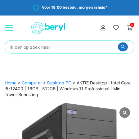
Voor 18:00 besteld, morgen in huis*
0
Zoeken:
Home
>
Computer
>
Desktop PC
>
AKTIE Desktop | Intel Core
i5-12400 | 16GB | 512GB | Windows 11 Professional | Mini-
Tower Behuizing