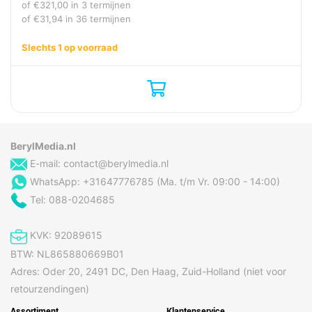
of
€
321,00
in 3 termijnen
of
€
31,94
in 36 termijnen
Slechts 1 op voorraad
BerylMedia.nl
E-mail:
contact@berylmedia.nl
WhatsApp: +31647776785 (Ma. t/m Vr. 09:00 - 14:00)
Tel: 088-0204685
KVK: 92089615
BTW: NL865880669B01
Adres: Oder 20, 2491 DC, Den Haag, Zuid-Holland (niet voor
retourzendingen)
Assortiment
Klantenservice