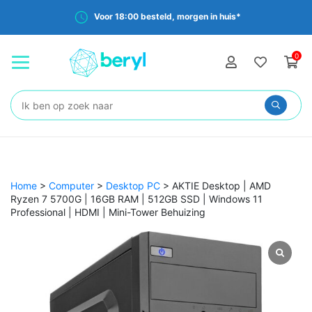
Voor 18:00 besteld, morgen in huis*
0
Zoeken:
Home
>
Computer
>
Desktop PC
>
AKTIE Desktop | AMD
Ryzen 7 5700G | 16GB RAM | 512GB SSD | Windows 11
Professional | HDMI | Mini-Tower Behuizing