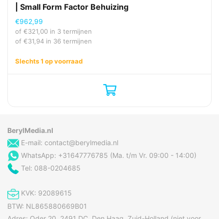
| Small Form Factor Behuizing
€
962,99
of
€
321,00
in 3 termijnen
of
€
31,94
in 36 termijnen
Slechts 1 op voorraad
BerylMedia.nl
E-mail:
contact@berylmedia.nl
WhatsApp: +31647776785 (Ma. t/m Vr. 09:00 - 14:00)
Tel: 088-0204685
KVK: 92089615
BTW: NL865880669B01
Adres: Oder 20, 2491 DC, Den Haag, Zuid-Holland (niet voor