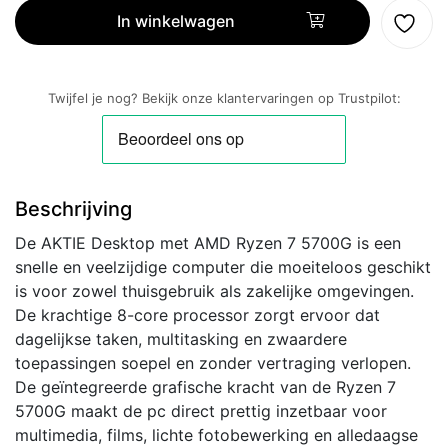
AMD
In winkelwagen
Ryzen
7
5700G
Twijfel je nog? Bekijk onze klantervaringen op Trustpilot:
|
16GB
RAM
|
Beschrijving
512GB
SSD
De AKTIE Desktop met AMD Ryzen 7 5700G is een
|
snelle en veelzijdige computer die moeiteloos geschikt
Windows
is voor zowel thuisgebruik als zakelijke omgevingen.
11
De krachtige 8-core processor zorgt ervoor dat
Professional
dagelijkse taken, multitasking en zwaardere
|
toepassingen soepel en zonder vertraging verlopen.
HDMI
De geïntegreerde grafische kracht van de Ryzen 7
|
5700G maakt de pc direct prettig inzetbaar voor
Mini-
multimedia, films, lichte fotobewerking en alledaagse
Tower