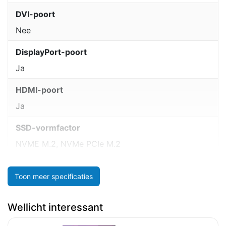
DVI-poort
Nee
DisplayPort-poort
Ja
HDMI-poort
Ja
SSD-vormfactor
NVME M.2, NVMe PCIe M.2
Toon meer specificaties
Wellicht interessant