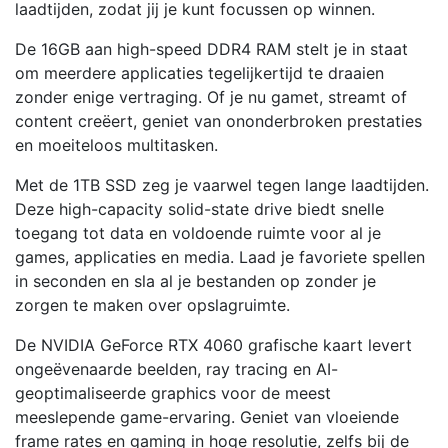
Pro
laadtijden, zodat jij je kunt focussen op winnen.
|
De 16GB aan high-speed DDR4 RAM stelt je in staat
Midi-
om meerdere applicaties tegelijkertijd te draaien
Tower
zonder enige vertraging. Of je nu gamet, streamt of
Behuizing
content creëert, geniet van ononderbroken prestaties
aantal
en moeiteloos multitasken.
Met de 1TB SSD zeg je vaarwel tegen lange laadtijden.
Deze high-capacity solid-state drive biedt snelle
toegang tot data en voldoende ruimte voor al je
games, applicaties en media. Laad je favoriete spellen
in seconden en sla al je bestanden op zonder je
zorgen te maken over opslagruimte.
De NVIDIA GeForce RTX 4060 grafische kaart levert
ongeëvenaarde beelden, ray tracing en AI-
geoptimaliseerde graphics voor de meest
meeslepende game-ervaring. Geniet van vloeiende
frame rates en gaming in hoge resolutie, zelfs bij de