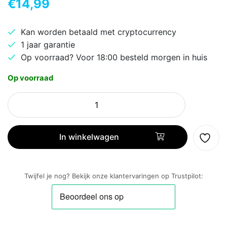
€
14,99
Kan worden betaald met cryptocurrency
1 jaar garantie
Op voorraad? Voor 18:00 besteld morgen in huis
Op voorraad
ACT
AC9300
|
On-
In winkelwagen
Ear
Bedrade
3,5mm
Twijfel je nog? Bekijk onze klantervaringen op Trustpilot:
Koptelefoon
|
Zwart
aantal