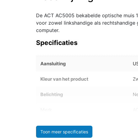
De ACT AC5005 bekabelde optische muis 100
voor zowel linkshandige als rechtshandige
computer.
Specificaties
Aansluiting
U
Kleur van het product
Zw
Belichting
N
Merk
A
Toon meer specificaties