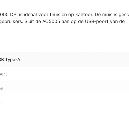
en
Rechts
0 DPI is ideaal voor thuis en op kantoor. De muis is gesc
|
 gebruikers. Sluit de AC5005 aan op de USB-poort van de
USB-
A
|
1000
DPI
|
SB Type-A
Zwart
aantal
art
ee
CT