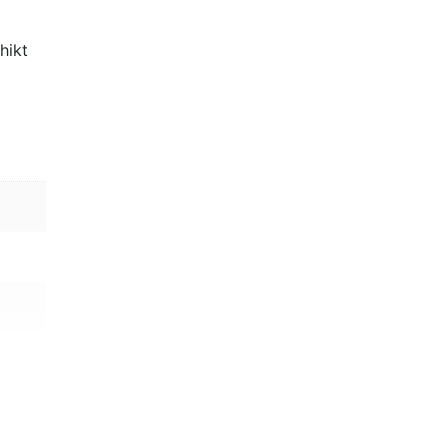
handig
hikt