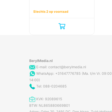
Slechts 2 op voorraad
BerylMedia.nl
E-mail:
contact@berylmedia.nl
WhatsApp: +31647776785 (Ma. t/m Vr. 09:00
14:00)
Tel: 088-0204685
KVK: 92089615
BTW: NL865880669B01
Adres: Oder 20, 2491 DC, Den Haag, Zuid-Holland