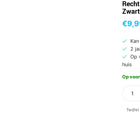
Recht
Zwart
€
9,9
Kan
2 ja
Op 
huis
Op voor
ACT
AC500
|
Twijfel
Bedrad
Muis
|
Links-