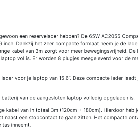
Notebo
Lader
|
65
l je gewoon een reservelader hebben? De 65W AC2055 Comp
Watt
,6 inch. Dankzij het zeer compacte formaat neem je de lade
|
lange kabel van 3m zorgt voor meer bewegingsvrijheid. De 
3
 laptop vol is. Er worden 8 plugjes meegeleverd voor de m
Meter
aantal
lader voor je laptop van 15,6”. Deze compacte lader laadt 
batterij van de aangesloten laptop volledig opgeladen is.
ge kabel van in totaal 3m (120cm + 180cm). Hierdoor heb j
ect naast een stopcontact te gaan zitten. Het compacte on
e tas inneemt.