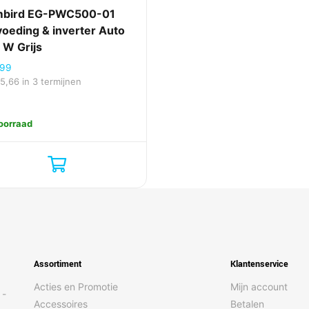
bird EG-PWC500-01
voeding & inverter Auto
 W Grijs
,99
15,66
in 3 termijnen
oorraad
Assortiment
Klantenservice
Acties en Promotie
Mijn account
 -
Accessoires
Betalen