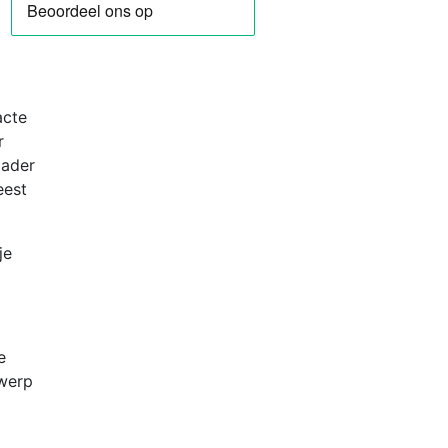
ok
acte
r
lader
eest
je
e
twerp