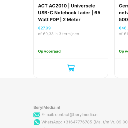
ACT AC2010 | Universele
Gem
USB-C Notebook Lader | 65
net
Watt PDP | 2 Meter
500
€
27,99
€
46
of
€
9,33
in 3 termijnen
of
€
Op voorraad
Op v
BerylMedia.nl
E-mail:
contact@berylmedia.nl
WhatsApp: +31647776785 (Ma. t/m Vr. 09:00