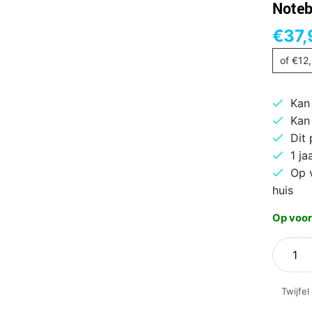
Noteb
€
37,
of
€
12
Kan
Kan
Dit
1 ja
Op 
huis
Op voor
ACT
AC205
|
Twijfel
Univers
Compa