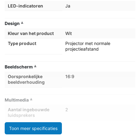
LED-indicatoren
Ja
Design
Kleur van het product
Wit
Type product
Projector met normale
projectieafstand
Beeldscherm
Oorspronkelijke
16:9
beeldverhouding
Multimedia
Aantal ingebouwde
2
luidsprekers
Gemiddeld vermogen
30 W
Toon meer specificaties
Ingebouwde
Ja