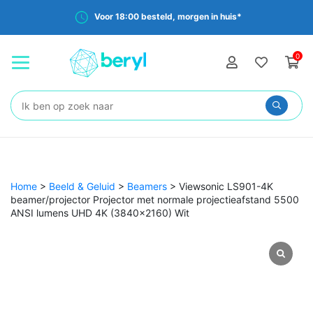
Voor 18:00 besteld, morgen in huis*
0
Zoeken:
Home
>
Beeld & Geluid
>
Beamers
>
Viewsonic LS901-4K
beamer/projector Projector met normale projectieafstand 5500
ANSI lumens UHD 4K (3840×2160) Wit