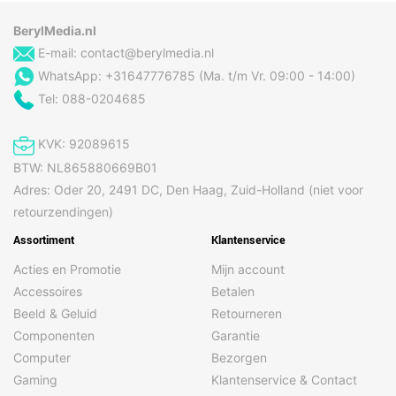
luidsprekers
BerylMedia.nl
E-mail:
contact@berylmedia.nl
Netwerk
WhatsApp: +31647776785 (Ma. t/m Vr. 09:00 - 14:00)
Ethernet LAN
Ja
Tel: 088-0204685
Poorten & interfaces
KVK: 92089615
Aantal Ethernet LAN
1
BTW: NL865880669B01
(RJ-45)-poorten
Adres: Oder 20, 2491 DC, Den Haag, Zuid-Holland (niet voor
Aantal HDMI-poorten
2
retourzendingen)
Aantal USB 2.0-poorten
2
Assortiment
Klantenservice
Audio (L,R) out
1
Acties en Promotie
Mijn account
Soort serieële
RS-232
Accessoires
Betalen
aansluiting
Beeld & Geluid
Retourneren
Componenten
Garantie
Prestatie
Computer
Bezorgen
Gaming
Klantenservice & Contact
Bedrijfstemperatuur (T-
0 - 40 °C