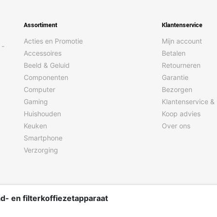
Ja
Assortiment
Klantenservice
Knoppen
Acties en Promotie
Mijn account
Ja
 -
Accessoires
Betalen
Ja
Beeld & Geluid
Retourneren
Componenten
Garantie
Ja
Computer
Bezorgen
Gaming
Klantenservice &
Huishouden
Koop advies
Senseo
Keuken
Over ons
Smartphone
1450 W
Verzorging
150 mm
 en filterkoffiezetapparaat
400 mm
1,75 kg