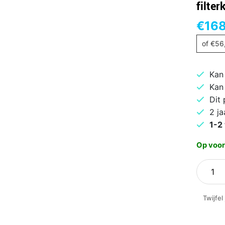
filte
€
168
of
€
56
Kan
Kan
Dit
2 ja
1-2
Op voor
Senseo
Switch
HD659
Twijfel
Pad-
en
filterk