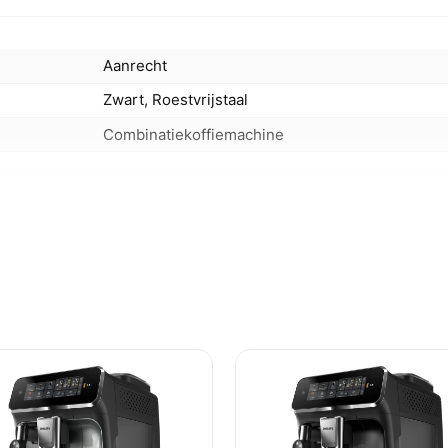
Aanrecht
Zwart, Roestvrijstaal
Combinatiekoffiemachine
2
7 kopjes
1 l
Nee
Senseo
Koffiepad, Gemalen koffie
Half automatisch