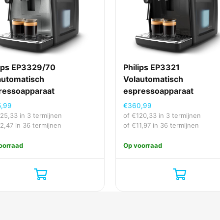
1 bar
Beker, Kan
Ja
Nee
lips EP3329/70
Philips EP3321
automatisch
Volautomatisch
ressoapparaat
espressoapparaat
50 Hz
5,99
€
360,99
125,33
in 3 termijnen
of
€
120,33
in 3 termijnen
220 - 240 V
12,47
in 36 termijnen
of
€
11,97
in 36 termijnen
oorraad
Op voorraad
Ja
Ja
Nee
Ja