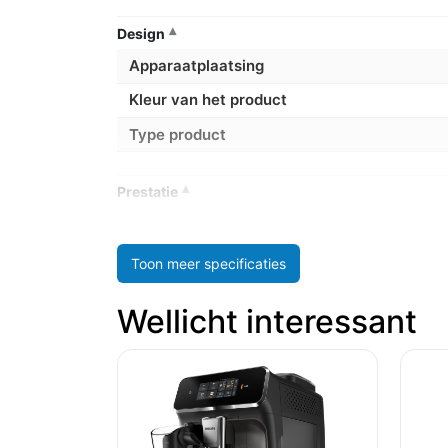
Design
Apparaatplaatsing
Kleur van het product
Type product
Prestatie
Aantal spuiten
Capaciteit in kopjes
Toon meer specificaties
Capaciteit watertank
Wellicht interessant
Ingebouwde molen
Koffiecapsule-/padsysteem
Koffie invoertype
Koffiezet apparaat type