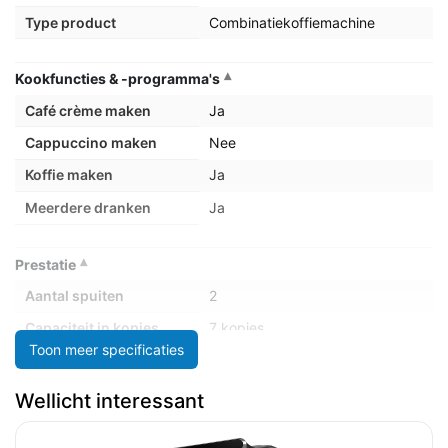
Type product
Combinatiekoffiemachine
Kookfuncties & -programma's
Café crème maken
Ja
Cappuccino maken
Nee
Koffie maken
Ja
Meerdere dranken
Ja
Prestatie
Aantal spuiten
2
Capaciteit in kopjes
7 kopjes
Toon meer specificaties
Capaciteit watertank
1 l
Ingebouwde molen
Nee
Wellicht interessant
Koffiecapsule-/padsysteem
Senseo