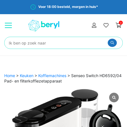
Voor 18:00 besteld, morgen in huis*
0
Zoeken:
Home
>
Keuken
>
Koffiemachines
>
Senseo Switch HD6592/04
Pad- en filterkoffiezetapparaat