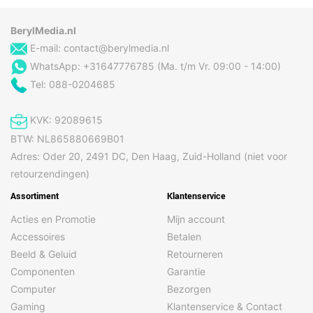
uitschakelen
Ingebouwd display
Nee
BerylMedia.nl
Kalkindicator
Ja
E-mail:
contact@berylmedia.nl
WhatsApp: +31647776785 (Ma. t/m Vr. 09:00 - 14:00)
Kophouder
Ja
Tel: 088-0204685
Soort bediening
Knoppen
Uitneembare morsplaat
Ja
KVK: 92089615
Verwijderbaar
Ja
BTW: NL865880669B01
zwenkfilter
Adres: Oder 20, 2491 DC, Den Haag, Zuid-Holland (niet voor
Waterniveau-indicator
Ja
retourzendingen)
Assortiment
Klantenservice
Overige specificaties
Acties en Promotie
Mijn account
Merk
Senseo
Accessoires
Betalen
Beeld & Geluid
Retourneren
Vermogen
1450 W
Componenten
Garantie
Computer
Bezorgen
Gewicht en omvang
Gaming
Klantenservice & Contact