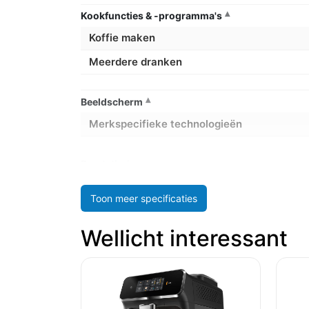
Kookfuncties & -programma's
Koffie maken
Meerdere dranken
Beeldscherm
Merkspecifieke technologieën
Prestatie
Capaciteit in kopjes
Toon meer specificaties
Capaciteit watertank
Wellicht interessant
Ingebouwde molen
Koffiecapsule-/padsysteem
Koffie invoertype
Koffiezet apparaat type