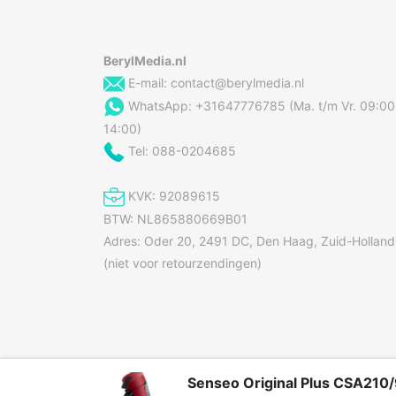
Afneembare watertank
Automatisch uitschakelen
BerylMedia.nl
Ingebouwd display
E-mail:
contact@berylmedia.nl
WhatsApp: +31647776785 (Ma. t/m Vr. 09:00
Snoerlengte
14:00)
Soort bediening
Tel: 088-0204685
Vaatwasserbestendige onderdelen
KVK: 92089615
BTW: NL865880669B01
Overige specificaties
Adres: Oder 20, 2491 DC, Den Haag, Zuid-Holland
Merk
(niet voor retourzendingen)
Inhoud van de verpakking
Gebruikershandleiding
Senseo Original Plus CSA210
Gewicht en omvang