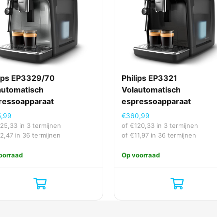
21 s
60 s
Roemenië
1 bar
lips EP3329/70
Philips EP3321
Beker
automatisch
Volautomatisch
ressoapparaat
espressoapparaat
5,99
€
360,99
50 Hz
125,33
in 3 termijnen
of
€
120,33
in 3 termijnen
12,47
in 36 termijnen
of
€
11,97
in 36 termijnen
220 - 240 V
oorraad
Op voorraad
10 cm