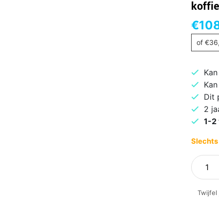
koffi
€
108
of
€
36
Kan
Kan
Dit
2 ja
1-2
Slechts
Senseo
Original
Plus
Twijfel
CSA210
koffie
aantal