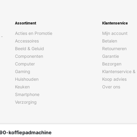
Ja
Ja
Assortiment
Klantenservice
Nee
Acties en Promotie
Mijn account
 -
0,8 m
Accessoires
Betalen
Beeld & Geluid
Retourneren
Knoppen
Componenten
Garantie
Ja
Computer
Bezorgen
Gaming
Klantenservice &
Huishouden
Koop advies
Keuken
Over ons
Senseo
Smartphone
Verzorging
Ja
/90-koffiepadmachine