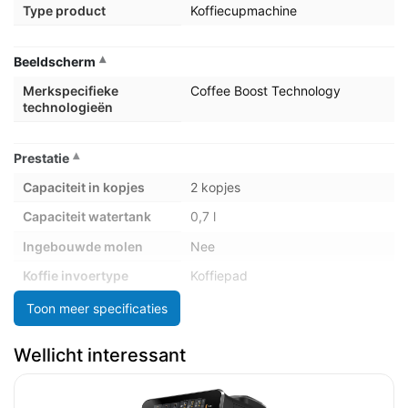
Type product
Koffiecupmachine
Beeldscherm
Merkspecifieke
Coffee Boost Technology
technologieën
Prestatie
Capaciteit in kopjes
2 kopjes
Capaciteit watertank
0,7 l
Ingebouwde molen
Nee
Koffie invoertype
Koffiepad
Koffiezettijd voor 2
60 s
Toon meer specificaties
kopjes
Maximum werkdruk
1 bar
Wellicht interessant
Energie