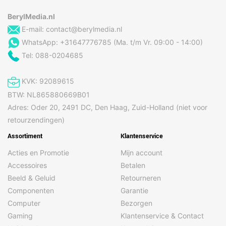
Merk
Senseo
BerylMedia.nl
E-mail:
contact@berylmedia.nl
Gewicht en omvang
WhatsApp: +31647776785 (Ma. t/m Vr. 09:00 - 14:00)
Breedte
213 mm
Tel: 088-0204685
Diepte
315 mm
KVK: 92089615
Gewicht
1,72 kg
BTW: NL865880669B01
Hoogte
330 mm
Adres: Oder 20, 2491 DC, Den Haag, Zuid-Holland (niet voor
retourzendingen)
Verpakking
Assortiment
Klantenservice
Breedte verpakking
227 mm
Acties en Promotie
Mijn account
Accessoires
Betalen
Diepte verpakking
367 mm
Beeld & Geluid
Retourneren
Gewicht verpakking
4,07 kg
Componenten
Garantie
Hoogte verpakking
392 mm
Computer
Bezorgen
Gaming
Klantenservice & Contact