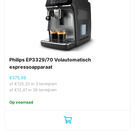
AC-ingangsfrequentie
50 Hz
AC-ingangsspanning
220–240
Technische details
Maximale hoogte kop
10 cm
Philips EP3329/70 Volautomatisch
Ergonomie
espressoapparaat
Afneembare watertank
Ja
€
375,99
Ingebouwd display
Nee
of
€
125,33
in 3 termijnen
of
€
12,47
in 36 termijnen
Snoerlengte
0,8 m
Soort bediening
Knoppen
Op voorraad
Vaatwasserbestendige
Ja
onderdelen
Overige specificaties