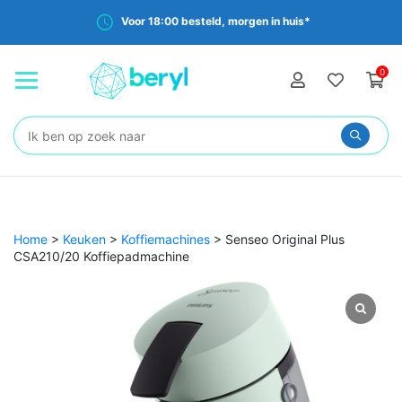
Voor 18:00 besteld, morgen in huis*
0
Zoeken:
Home
>
Keuken
>
Koffiemachines
>
Senseo Original Plus
CSA210/20 Koffiepadmachine