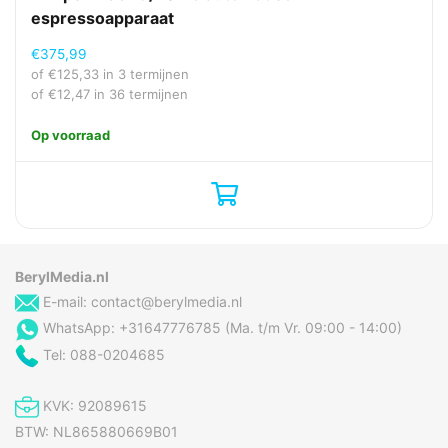
drankjes maken
espressoapparaat
Warme melk maken
Nee
€
375,99
of
€
125,33
in 3 termijnen
Prestatie
of
€
12,47
in 36 termijnen
Aantal spuiten
2
Op voorraad
Aantal waterboilers
1
Automatische
Ja
afgiftestop
Capaciteit watertank
0,7 l
Ingebouwde molen
Nee
BerylMedia.nl
E-mail:
contact@berylmedia.nl
Koffiecapsule-/padsysteem
Senseo
WhatsApp: +31647776785 (Ma. t/m Vr. 09:00 - 14:00)
Koffie invoertype
Koffiepad
Tel: 088-0204685
Koffiezet apparaat type
Half automatisch
Koffiezettijd voor 1
30 s
KVK: 92089615
kopje
BTW: NL865880669B01