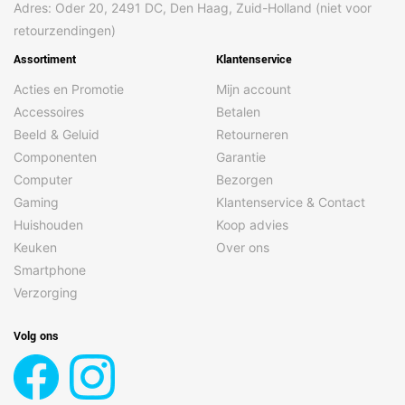
Land van herkomst
Polen, Roemenië
Adres: Oder 20, 2491 DC, Den Haag, Zuid-Holland (niet voor
retourzendingen)
Maximum werkdruk
1 bar
Assortiment
Klantenservice
Merkcompatibiliteit
Senseo
Acties en Promotie
Mijn account
Reservoir voor gezette
Beker
koffie
Accessoires
Betalen
Beeld & Geluid
Retourneren
Stoomkraan
Nee
Componenten
Garantie
Warmwatersysteem
Nee
Computer
Bezorgen
Gaming
Klantenservice & Contact
Energie
Huishouden
Koop advies
AC-ingangsfrequentie
50 Hz
Keuken
Over ons
Smartphone
AC-ingangsspanning
220 - 240 V
Verzorging
Automatisch
30 min
uitschakelen na (max)
Volg ons
Stroomverbruik (in
0,26 W
standby)
Vermogensverbruik
1450 W