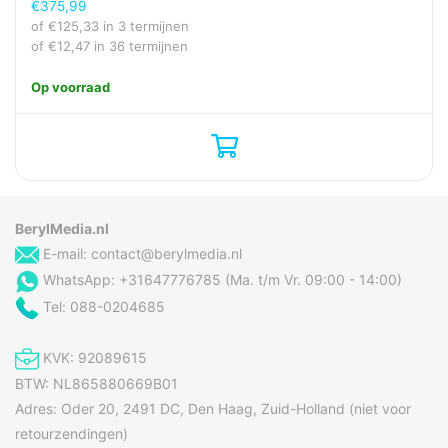
€
375,99
of
€
125,33
in 3 termijnen
Beeldscherm
of
€
12,47
in 36 termijnen
Merkspecifieke
Coffee Boost Technology
Op voorraad
technologieën
Prestatie
Aantal spuiten
2
Aantal waterboilers
1
BerylMedia.nl
Automatische
Ja
E-mail:
contact@berylmedia.nl
afgiftestop
WhatsApp: +31647776785 (Ma. t/m Vr. 09:00 - 14:00)
Capaciteit in kopjes
2 kopjes
Tel: 088-0204685
Capaciteit watertank
0,7 l
KVK: 92089615
Ingebouwde molen
Nee
BTW: NL865880669B01
Koffiecapsule-/padsysteem
Senseo
Adres: Oder 20, 2491 DC, Den Haag, Zuid-Holland (niet voor
Koffie invoertype
Koffiepad
retourzendingen)