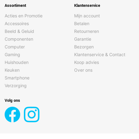
Koffiezet apparaat type
Half automatisch
Assortiment
Klantenservice
Koffiezettijd voor 1
30 s
Acties en Promotie
Mijn account
kopje
Accessoires
Betalen
Koffiezettijd voor 2
60 s
Beeld & Geluid
Retourneren
kopjes
Componenten
Garantie
Land van herkomst
Polen, Roemenië
Computer
Bezorgen
Gaming
Klantenservice & Contact
Maximum werkdruk
1 bar
Huishouden
Koop advies
Reservoir voor gezette
Beker
Keuken
Over ons
koffie
Smartphone
Stoomkraan
Nee
Verzorging
Warmwatersysteem
Nee
Volg ons
Energie
AC-ingangsfrequentie
50 Hz
AC-ingangsspanning
220 - 240 V
Automatisch
30 min