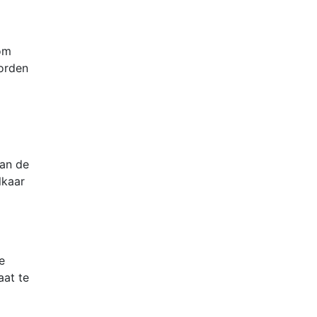
 om
oorden
aan de
lkaar
e
aat te