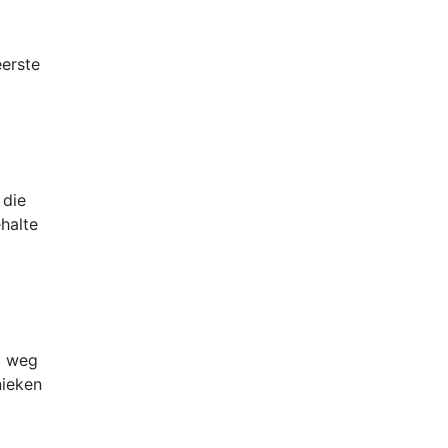
eerste
 die
halte
p weg
nieken