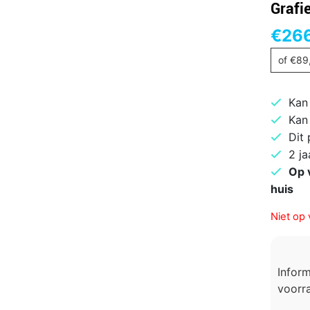
Grafie
€
26
of
€
89
Kan
Kan
Dit
2 ja
Op 
huis
Niet op 
Infor
voorra