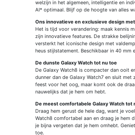
welzijn in het algemeen, intelligentie en i
AI* optimaal. Blijf op de hoogte van alles 
Ons innovatieve en exclusieve design me
Het is tijd voor verandering: maak kennis 
zijn innovatieve features. De strakke belijn
versterkt het iconische design met valdempi
heus stijlstatement. Beschikbaar in 40 mm e
De dunste Galaxy Watch tot nu toe
De Galaxy Watch8 is compacter dan ooit en
dunner dan de Galaxy Watch7 en sluit met zij
feest voor het oog, maar komt ook de draagb
nauwelijks dat je hem om hebt.
De meest comfortabele Galaxy Watch tot 
Draag hem gerust de hele dag, want je voel
Watch8 comfortabel aan en draag je hem di
je bijna vergeten dat je hem omhebt. Geni
toe.