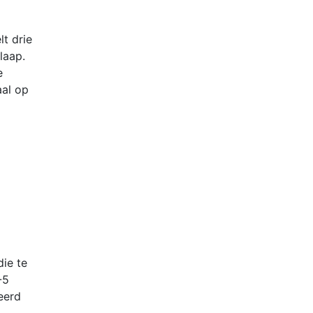
t drie
laap.
e
aal op
die te
-5
eerd