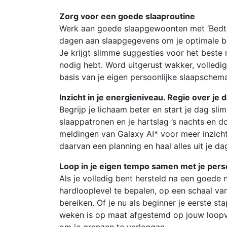
Zorg voor een goede slaaproutine
Werk aan goede slaapgewoonten met ‘Bedti
dagen aan slaapgegevens om je optimale bed
Je krijgt slimme suggesties voor het beste
nodig hebt. Word uitgerust wakker, volledi
basis van je eigen persoonlijke slaapschem
Inzicht in je energieniveau. Regie over je 
Begrijp je lichaam beter en start je dag sl
slaappatronen en je hartslag ’s nachts en d
meldingen van Galaxy AI* voor meer inzich
daarvan een planning en haal alles uit je da
Loop in je eigen tempo samen met je perso
Als je volledig bent hersteld na een goede 
hardlooplevel te bepalen, op een schaal van 
bereiken. Of je nu als beginner je eerste s
weken is op maat afgestemd op jouw loopv
om je grenzen te verleggen.