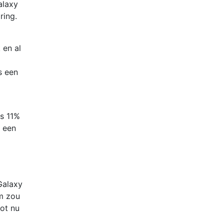
alaxy
ring.
 en al
s een
is 11%
n een
Galaxy
m zou
ot nu